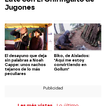
Jugones
El desayuno que deja
Biko, de Aislados:
sin palabras a Noah
"Aquí me estoy
Cappe: unos nachos
convirtiendo en
tejanos de lo más
Gollum"
peculiares
Las más vistas
Lo último