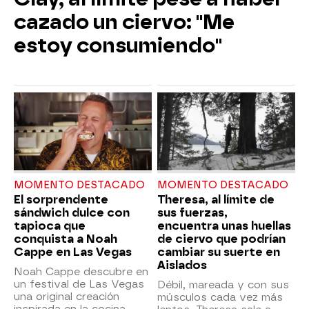
cazado un ciervo: "Me
estoy consumiendo"
MOMENTO DESTACADO
MOMENTO DESTACADO
El sorprendente
Theresa, al límite de
sándwich dulce con
sus fuerzas,
tapioca que
encuentra unas huellas
conquista a Noah
de ciervo que podrían
Cappe en Las Vegas
cambiar su suerte en
Aislados
Noah Cappe descubre en
un festival de Las Vegas
Débil, mareada y con sus
una original creación
músculos cada vez más
inspirada en la cocina