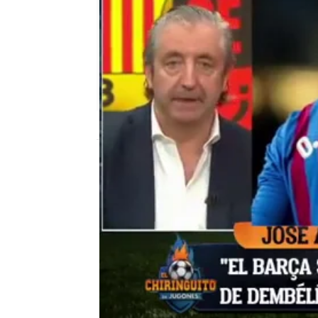
El Chiringuito
Madrid
Publicado:
03 de enero de 2022, 03:02
Que Kylian Mbappé llega
un secreto a voces. Tam
teniendo serios proble
que puede acabar yéndos
económicas.