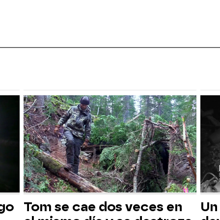
sgo
Tom se cae dos veces en
Un