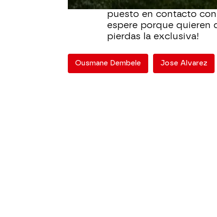
José Álvarez ha contado
puesto en contacto con 
espere porque quieren q
pierdas la exclusiva!
Ousmane Dembele
Jose Alvarez