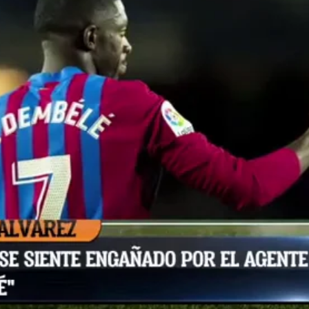
Whatsapp
Facebook
X
Flipboa
rá el próximo verano al Real Madrid es
bién lo es que el Barcelona está
mas para renovar a Ousmane Dembélé,
e libre si no rebaja sus pretensiones