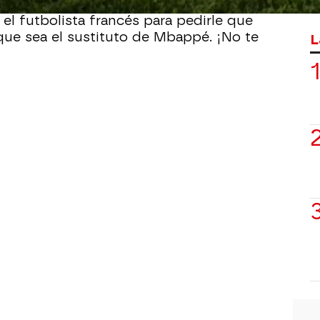
 en El Chiringuito que el PSG se ha
el futbolista francés para pedirle que
ue sea el sustituto de Mbappé. ¡No te
L