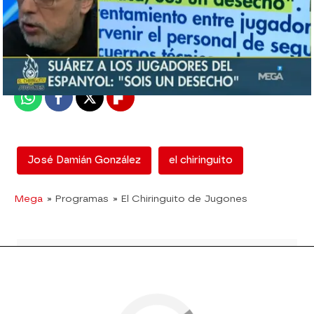
mega
Madrid
Publicado:
12 de febrero de 2018, 12:55
Whatsapp
Facebook
X
Flipboard
José Damián González
el chiringuito
Mega
» Programas
» El Chiringuito de Jugones