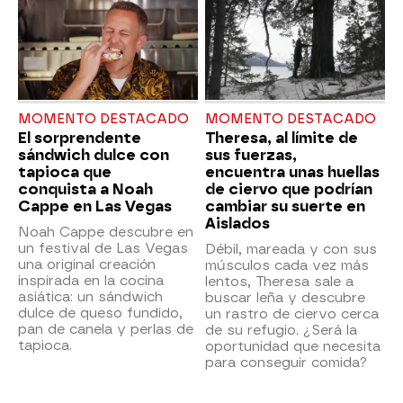
MOMENTO DESTACADO
MOMENTO DESTACADO
El sorprendente
Theresa, al límite de
sándwich dulce con
sus fuerzas,
tapioca que
encuentra unas huellas
conquista a Noah
de ciervo que podrían
Cappe en Las Vegas
cambiar su suerte en
Aislados
Noah Cappe descubre en
un festival de Las Vegas
Débil, mareada y con sus
una original creación
músculos cada vez más
inspirada en la cocina
lentos, Theresa sale a
asiática: un sándwich
buscar leña y descubre
dulce de queso fundido,
un rastro de ciervo cerca
pan de canela y perlas de
de su refugio. ¿Será la
tapioca.
oportunidad que necesita
para conseguir comida?