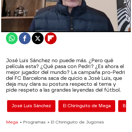
El Chiringuito
Madrid
Actualizado:
01 de marzo de 2022, 06:00
Publicado:
01 de marzo de 2022, 00:38
Whatsapp
Facebook
X
Flipboard
José Luis Sánchez no puede más. ¿Pero qué
película esta? ¿Qué pasa con Pedri? ¿Es ahora el
mejor jugador del mundo? La campaña pro-Pedri
del FC Barcelona saca de quicio a José Luis, que
deja muy clara su postura respecto al tema y
pide respeto a las grandes leyendas del fútbol.
José Luis Sánchez
El Chiringuito de Mega
Barc
Mega
» Programas
» El Chiringuito de Jugones