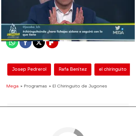
mega
Madrid
Publicado:
12 de febrero de 2018, 13:02
Whatsapp
Facebook
X
Flipboard
Josep Pedrerol
Rafa Benítez
el chiringuito
Mega
» Programas
» El Chiringuito de Jugones