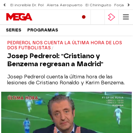
El increíble Dr. Pol
Alerta Aeropuerto
El Chiringuito
Forjado 
SERIES
PROGRAMAS
PEDREROL NOS CUENTA LA ÚLTIMA HORA DE LOS
DOS FUTBOLISTAS
Josep Pedrerol: "Cristiano y
Benzema regresan a Madrid"
Josep Pedrerol cuenta la última hora de las
lesiones de Cristiano Ronaldo y Karim Benzema.