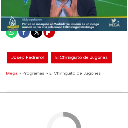
mega
Madrid
Publicado:
14 de febrero de 2018, 18:26
Whatsapp
Facebook
X
Flipboard
Josep Pedrerol
El Chiringuito de Jugones
Mega
» Programas
» El Chiringuito de Jugones