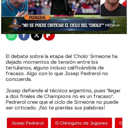
El Chiringuito
Madrid
Publicado:
07 de enero de 2022, 01:25
Whatsapp
Facebook
X
Flipboard
El debate sobre la etapa del 'Cholo' Simeone ha
dejado momentos de tensión entre los
tertulianos, alguno incluso calificándola de
fracaso. Algo con lo que Josep Pedrerol no
concuerda.
Josep defiende al técnico argentino, pues "llegar
a dos finales de Champions no es un fracaso".
Pedrerol cree que el ciclo de Simeone no puede
ser criticado. ¡No te pierdas sus palabras!
Josep Pedrerol
El Chiringuito de Jugones
Die