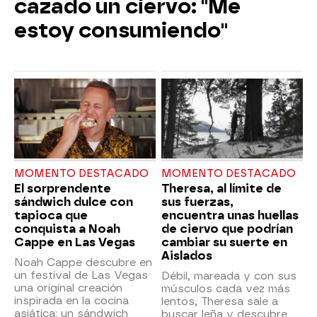
cazado un ciervo: "Me
estoy consumiendo"
MOMENTO DESTACADO
MOMENTO DESTACADO
El sorprendente
Theresa, al límite de
sándwich dulce con
sus fuerzas,
tapioca que
encuentra unas huellas
conquista a Noah
de ciervo que podrían
Cappe en Las Vegas
cambiar su suerte en
Aislados
Noah Cappe descubre en
un festival de Las Vegas
Débil, mareada y con sus
una original creación
músculos cada vez más
inspirada en la cocina
lentos, Theresa sale a
asiática: un sándwich
buscar leña y descubre