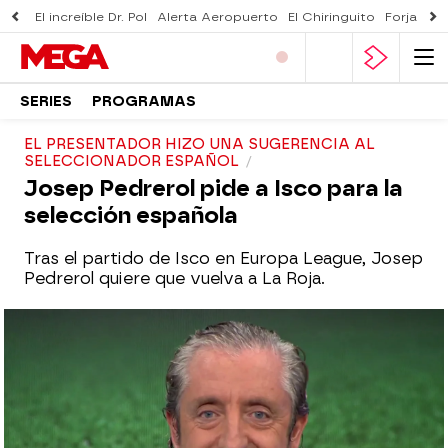
El increíble Dr. Pol
Alerta Aeropuerto
El Chiringuito
Forjado 
SERIES
PROGRAMAS
EL PRESENTADOR HIZO UNA SUGERENCIA AL
SELECCIONADOR ESPAÑOL
Josep Pedrerol pide a Isco para la
selección española
Tras el partido de Isco en Europa League, Josep
Pedrerol quiere que vuelva a La Roja.