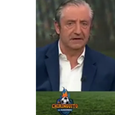
El Chiringuito
Publicado:
01 de abril de 2025, 00:59
Según informó Josep Ped
permanecerá bajo obser
será necesario someterl
horas. El presidente de 
del portero, a la espera
determine los próximos