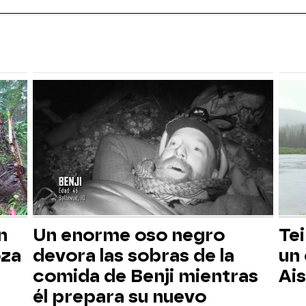
n
Un enorme oso negro
Tei
oza
devora las sobras de la
un
comida de Benji mientras
Ai
él prepara su nuevo