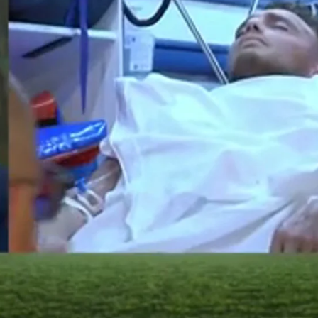
Whatsapp
Facebook
X
Flipboa
rerol, el futbolista neerlandés
vación mientras los médicos evalúan si
o a una operación en las próximas
Las Palmas sigue de cerca la evolución
 de un parte médico definitivo que
 pasos en su recuperación.