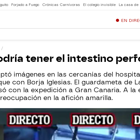
guito
Forjado a Fuego
Crónicas Carnívoras
El colegio invisible
La casa de
EN DIR
N
odría tener el intestino perf
captó imágenes en las cercanías del hospit
que con Borja Iglesias. El guardameta de 
só con la expedición a Gran Canaria. A l
eocupación en la afición amarilla.