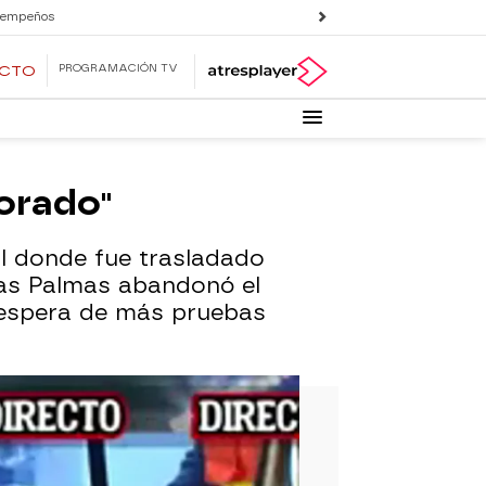
 empeños
PROGRAMACIÓN TV
ECTO
orado''
al donde fue trasladado
Las Palmas abandonó el
a espera de más pruebas