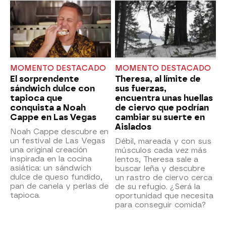
MOMENTO DESTACADO
MOMENTO DESTACADO
El sorprendente
Theresa, al límite de
sándwich dulce con
sus fuerzas,
tapioca que
encuentra unas huellas
conquista a Noah
de ciervo que podrían
Cappe en Las Vegas
cambiar su suerte en
Aislados
Noah Cappe descubre en
un festival de Las Vegas
Débil, mareada y con sus
una original creación
músculos cada vez más
inspirada en la cocina
lentos, Theresa sale a
asiática: un sándwich
buscar leña y descubre
dulce de queso fundido,
un rastro de ciervo cerca
pan de canela y perlas de
de su refugio. ¿Será la
tapioca.
oportunidad que necesita
para conseguir comida?