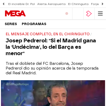
El increíble Dr. Pol
Alerta Aeropuerto
El Chiringuito
Forjado 
SERIES
PROGRAMAS
EL MENSAJE COMPLETO, EN EL CHIRINGUITO
Josep Pedrerol: "Si el Madrid gana
la 'Undécima', lo del Barça es
menor"
Tras el doblete del FC Barcelona, Josep
Pedrerol dio su opinión acerca de la temporada
del Real Madrid.