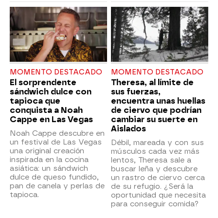
MOMENTO DESTACADO
MOMENTO DESTACADO
El sorprendente
Theresa, al límite de
sándwich dulce con
sus fuerzas,
tapioca que
encuentra unas huellas
conquista a Noah
de ciervo que podrían
Cappe en Las Vegas
cambiar su suerte en
Aislados
Noah Cappe descubre en
un festival de Las Vegas
Débil, mareada y con sus
una original creación
músculos cada vez más
inspirada en la cocina
lentos, Theresa sale a
asiática: un sándwich
buscar leña y descubre
dulce de queso fundido,
un rastro de ciervo cerca
pan de canela y perlas de
de su refugio. ¿Será la
tapioca.
oportunidad que necesita
para conseguir comida?