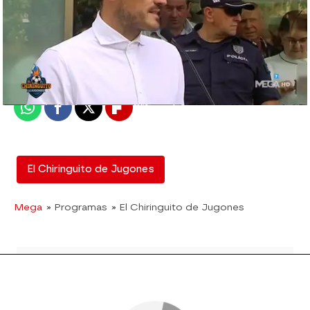
El Chiringuito
Madrid
Publicado:
07 de mayo de 2019, 01:50
Whatsapp
Facebook
X
Flipboard
El Chiringuito de Jugones
Mega
» Programas
» El Chiringuito de Jugones