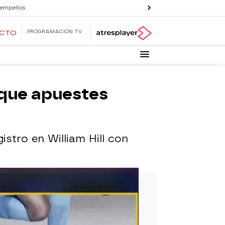
 empeños
PROGRAMACIÓN TV
ECTO
a que apuestes
istro en William Hill con