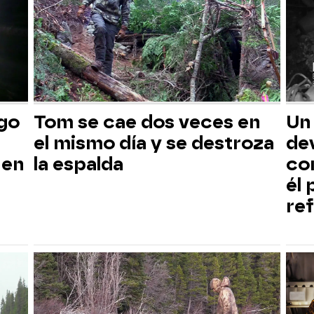
sgo
Tom se cae dos veces en
Un
el mismo día y se destroza
dev
 en
la espalda
co
él
ref