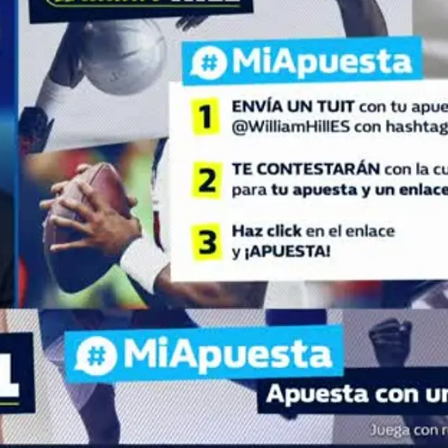
Whatsapp
Facebook
X
Flipboa