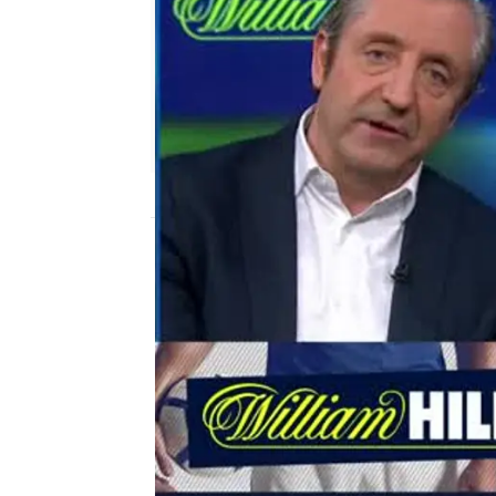
mega
Madrid
Publicado:
11 de abril de 2018, 02:07
Josep Pedrerol
el chiringuito