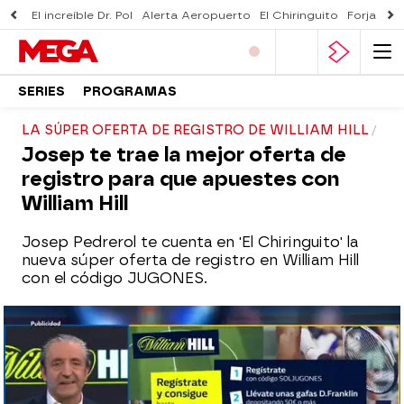
El increíble Dr. Pol
Alerta Aeropuerto
El Chiringuito
Forjado 
SERIES
PROGRAMAS
LA SÚPER OFERTA DE REGISTRO DE WILLIAM HILL
Josep te trae la mejor oferta de
registro para que apuestes con
William Hill
Josep Pedrerol te cuenta en 'El Chiringuito' la
nueva súper oferta de registro en William Hill
con el código JUGONES.