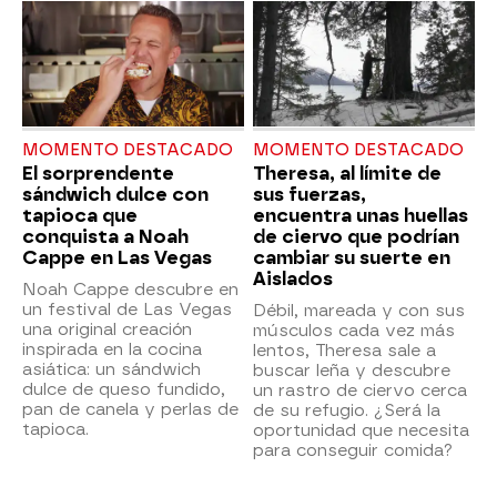
MOMENTO DESTACADO
MOMENTO DESTACADO
El sorprendente
Theresa, al límite de
sándwich dulce con
sus fuerzas,
tapioca que
encuentra unas huellas
conquista a Noah
de ciervo que podrían
Cappe en Las Vegas
cambiar su suerte en
Aislados
Noah Cappe descubre en
un festival de Las Vegas
Débil, mareada y con sus
una original creación
músculos cada vez más
inspirada en la cocina
lentos, Theresa sale a
asiática: un sándwich
buscar leña y descubre
dulce de queso fundido,
un rastro de ciervo cerca
pan de canela y perlas de
de su refugio. ¿Será la
tapioca.
oportunidad que necesita
para conseguir comida?