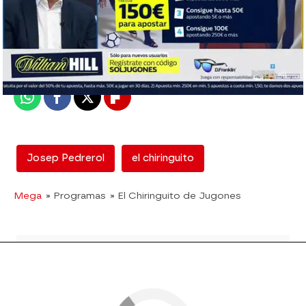
mega
Madrid
Publicado:
01 de junio de 2018, 00:52
Whatsapp
Facebook
X
Flipboard
Josep Pedrerol
el chiringuito
Mega
» Programas
» El Chiringuito de Jugones