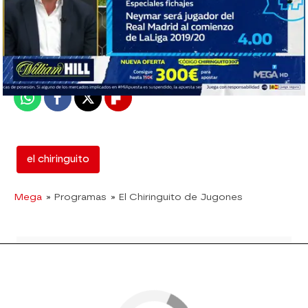
El Chiringuito
Madrid
Publicado:
16 de mayo de 2019, 02:11
Whatsapp
Facebook
X
Flipboard
el chiringuito
Mega
» Programas
» El Chiringuito de Jugones