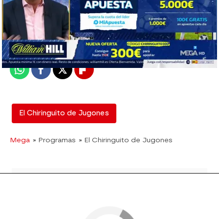
El Chiringuito
Madrid
Publicado:
13 de junio de 2019, 02:59
Whatsapp
Facebook
X
Flipboard
El Chiringuito de Jugones
Mega
» Programas
» El Chiringuito de Jugones