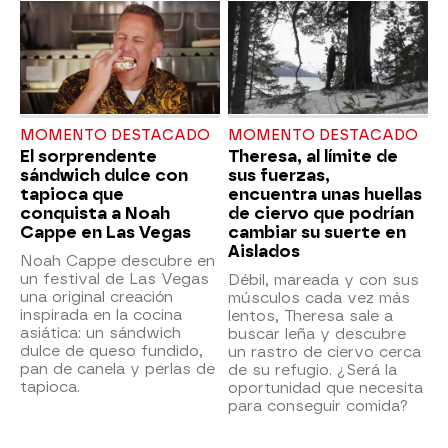
MOMENTO DESTACADO
MOMENTO DESTACADO
El sorprendente
Theresa, al límite de
sándwich dulce con
sus fuerzas,
tapioca que
encuentra unas huellas
conquista a Noah
de ciervo que podrían
Cappe en Las Vegas
cambiar su suerte en
Aislados
Noah Cappe descubre en
un festival de Las Vegas
Débil, mareada y con sus
una original creación
músculos cada vez más
inspirada en la cocina
lentos, Theresa sale a
asiática: un sándwich
buscar leña y descubre
dulce de queso fundido,
un rastro de ciervo cerca
pan de canela y perlas de
de su refugio. ¿Será la
tapioca.
oportunidad que necesita
para conseguir comida?