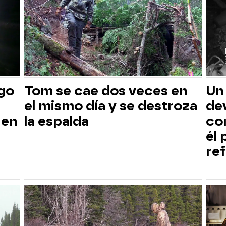
sgo
Tom se cae dos veces en
Un
el mismo día y se destroza
dev
 en
la espalda
co
él
ref