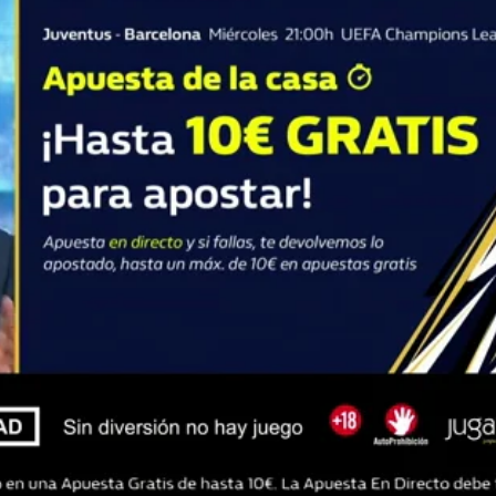
Whatsapp
Facebook
X
Flipboa
Chiringuito de Jugones