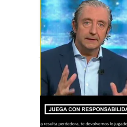
El Chiringuito
Madrid
Publicado:
28 de octubre de 2020, 00:38
Josep Pedrerol
William Hill
El 