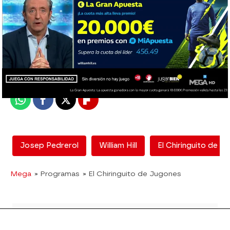
El Chiringuito
Madrid
Publicado:
24 de febrero de 2021, 00:12
Whatsapp
Facebook
X
Flipboard
Josep Pedrerol
William Hill
El Chiringuito de J
Mega
» Programas
» El Chiringuito de Jugones