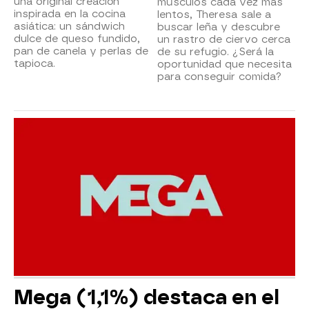
una original creación
músculos cada vez más
inspirada en la cocina
lentos, Theresa sale a
asiática: un sándwich
buscar leña y descubre
dulce de queso fundido,
un rastro de ciervo cerca
pan de canela y perlas de
de su refugio. ¿Será la
tapioca.
oportunidad que necesita
para conseguir comida?
Mega (1,1%) destaca en el