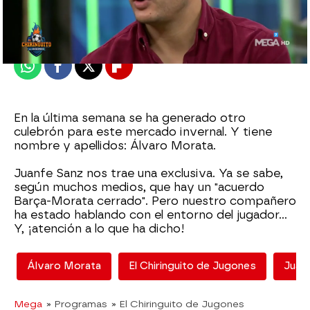
Madrid
Publicado:
04 de enero de 2022, 02:16
Whatsapp
Facebook
X
Flipboard
En la última semana se ha generado otro
culebrón para este mercado invernal. Y tiene
nombre y apellidos: Álvaro Morata.
Juanfe Sanz nos trae una exclusiva. Ya se sabe,
según muchos medios, que hay un "acuerdo
Barça-Morata cerrado". Pero nuestro compañero
ha estado hablando con el entorno del jugador...
Y, ¡atención a lo que ha dicho!
Álvaro Morata
El Chiringuito de Jugones
Juan
Mega
» Programas
» El Chiringuito de Jugones