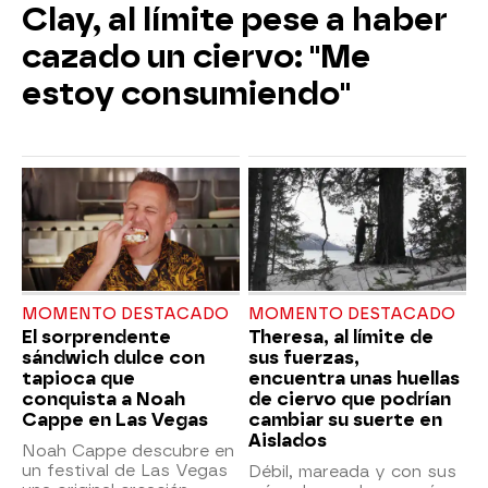
Clay, al límite pese a haber
cazado un ciervo: "Me
estoy consumiendo"
MOMENTO DESTACADO
MOMENTO DESTACADO
El sorprendente
Theresa, al límite de
sándwich dulce con
sus fuerzas,
tapioca que
encuentra unas huellas
conquista a Noah
de ciervo que podrían
Cappe en Las Vegas
cambiar su suerte en
Aislados
Noah Cappe descubre en
un festival de Las Vegas
Débil, mareada y con sus