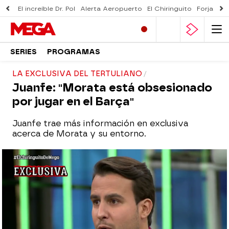
El increíble Dr. Pol
Alerta Aeropuerto
El Chiringuito
Forjado 
SERIES
PROGRAMAS
LA EXCLUSIVA DEL TERTULIANO
Juanfe: "Morata está obsesionado
por jugar en el Barça"
Juanfe trae más información en exclusiva
acerca de Morata y su entorno.
El Chiringuito