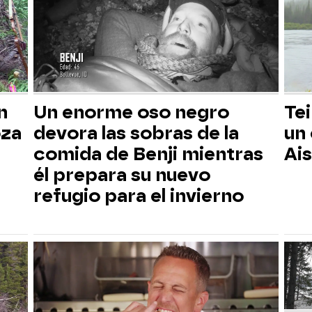
n
Un enorme oso negro
Tei
oza
devora las sobras de la
un
comida de Benji mientras
Ai
él prepara su nuevo
refugio para el invierno