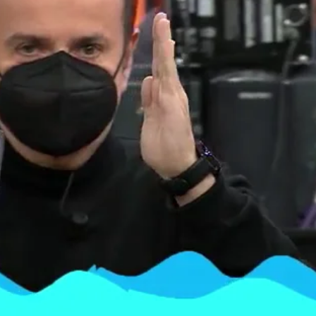
Whatsapp
Facebook
X
Flipboa
El Chiringuito de Jugones
LaLiga