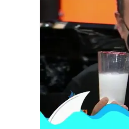
El Chiringuito
Madrid
Publicado:
22 de febrero de 2021, 02:04
Real Madrid
juanma rodríguez