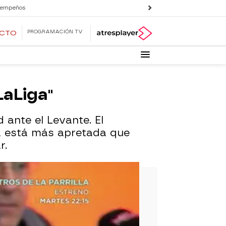
 empeños
PROGRAMACIÓN TV
ECTO
LaLiga"
ante el Levante. El
ga está más apretada que
r.