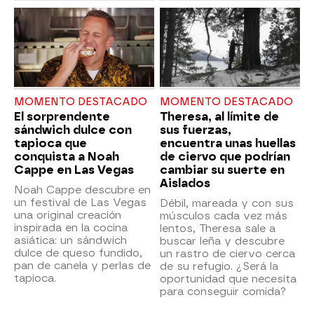
MOMENTO DESTACADO
MOMENTO DESTACADO
El sorprendente
Theresa, al límite de
sándwich dulce con
sus fuerzas,
tapioca que
encuentra unas huellas
conquista a Noah
de ciervo que podrían
Cappe en Las Vegas
cambiar su suerte en
Aislados
Noah Cappe descubre en
un festival de Las Vegas
Débil, mareada y con sus
una original creación
músculos cada vez más
inspirada en la cocina
lentos, Theresa sale a
asiática: un sándwich
buscar leña y descubre
dulce de queso fundido,
un rastro de ciervo cerca
pan de canela y perlas de
de su refugio. ¿Será la
tapioca.
oportunidad que necesita
para conseguir comida?