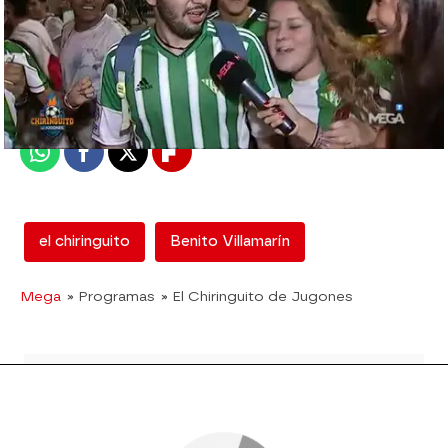
mega
Madrid
Publicado:
26 de septiembre de 2017, 00:36
Whatsapp
Facebook
X
Flipboard
el chiringuito
Benito Villamarín
Mega
» Programas
» El Chiringuito de Jugones