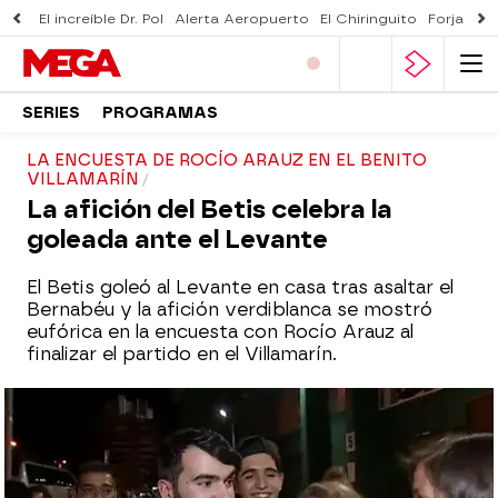
El increíble Dr. Pol
Alerta Aeropuerto
El Chiringuito
Forjado 
SERIES
PROGRAMAS
LA ENCUESTA DE ROCÍO ARAUZ EN EL BENITO
VILLAMARÍN
La afición del Betis celebra la
goleada ante el Levante
El Betis goleó al Levante en casa tras asaltar el
Bernabéu y la afición verdiblanca se mostró
eufórica en la encuesta con Rocío Arauz al
finalizar el partido en el Villamarín.