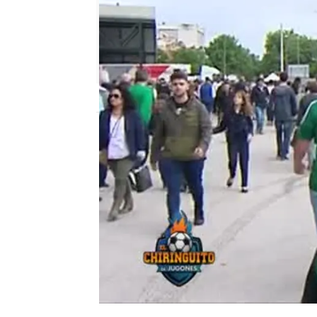
mega
Madrid
Publicado:
08 de junio de 2018, 17:01
Betis
el chiringuito