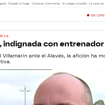
guito
Forjado a Fuego
Crónicas Carnívoras
El colegio invisible
La casa de
EN DIR
 1-4
s, indignada con entrenador 
el Villamarín ante el Alavés, la afición ha
tiva.