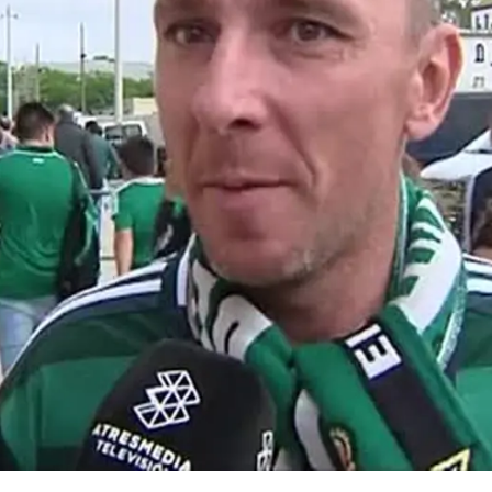
Whatsapp
Facebook
X
Flipboa