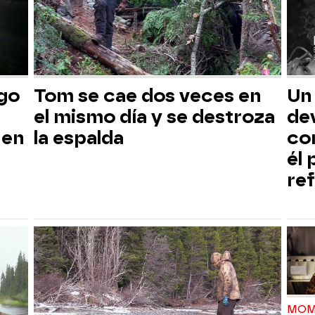
sgo
Tom se cae dos veces en
Un
el mismo día y se destroza
dev
 en
la espalda
co
él
ref
MOM