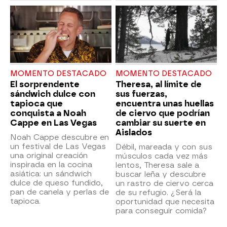
MOMENTO DESTACADO
MOMENTO DESTACADO
El sorprendente
Theresa, al límite de
sándwich dulce con
sus fuerzas,
tapioca que
encuentra unas huellas
conquista a Noah
de ciervo que podrían
Cappe en Las Vegas
cambiar su suerte en
Aislados
Noah Cappe descubre en
un festival de Las Vegas
Débil, mareada y con sus
una original creación
músculos cada vez más
inspirada en la cocina
lentos, Theresa sale a
asiática: un sándwich
buscar leña y descubre
dulce de queso fundido,
un rastro de ciervo cerca
pan de canela y perlas de
de su refugio. ¿Será la
tapioca.
oportunidad que necesita
para conseguir comida?