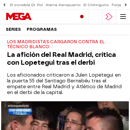
El increíble Dr. Pol
Alerta Aeropuerto
El Chiringuito
Forjado 
SERIES
PROGRAMAS
LOS MADRIDISTAS CARGARON CONTRA EL
TÉCNICO BLANCO
La afición del Real Madrid, crítica
con Lopetegui tras el derbi
Los aficionados criticaron a Julen Lopetegui en
la puerta 55 del Santiago Bernabéu tras el
empate entre Real Madrid y Atlético de Madrid
en el derbi de la capital.