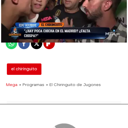
mega
Madrid
Publicado:
30 de septiembre de 2018, 02:04
Whatsapp
Facebook
X
Flipboard
el chiringuito
Mega
» Programas
» El Chiringuito de Jugones