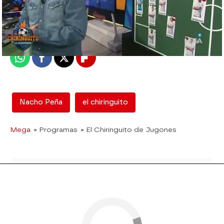
mega
Madrid
Publicado:
12 de febrero de 2018, 12:56
Whatsapp
Facebook
X
Flipboard
Nacho Peña
el chiringuito
Mega
» Programas
» El Chiringuito de Jugones