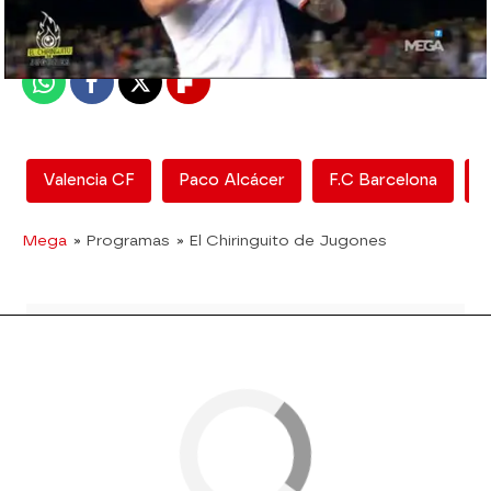
Publicado:
12 de febrero de 2018, 12:53
Whatsapp
Facebook
X
Flipboard
Valencia CF
Paco Alcácer
F.C Barcelona
E
Mega
» Programas
» El Chiringuito de Jugones