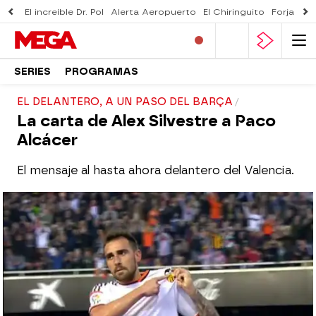
El increíble Dr. Pol
Alerta Aeropuerto
El Chiringuito
Forjado 
SERIES
PROGRAMAS
EL DELANTERO, A UN PASO DEL BARÇA
La carta de Alex Silvestre a Paco
Alcácer
El mensaje al hasta ahora delantero del Valencia.
mega
Madrid