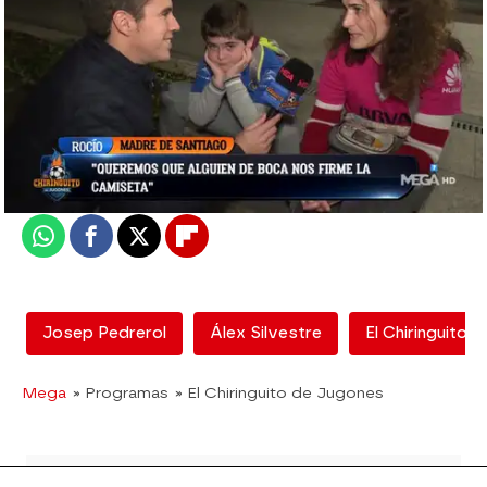
mega
Madrid
Actualizado:
07 de diciembre de 2018, 06:00
Publicado:
07 de diciembre de 2018, 02:24
Whatsapp
Facebook
X
Flipboard
Josep Pedrerol
Álex Silvestre
El Chiringuito 
Mega
» Programas
» El Chiringuito de Jugones