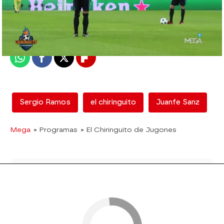
mega
Madrid
Publicado:
02 de noviembre de 2017, 01:34
Whatsapp
Facebook
X
Flipboard
Sergio Ramos
el chiringuito
Juanfe Sanz
Mega
» Programas
» El Chiringuito de Jugones