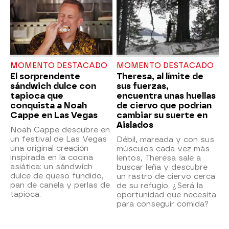
MOMENTO DESTACADO
MOMENTO DESTACADO
El sorprendente
Theresa, al límite de
sándwich dulce con
sus fuerzas,
tapioca que
encuentra unas huellas
conquista a Noah
de ciervo que podrían
Cappe en Las Vegas
cambiar su suerte en
Aislados
Noah Cappe descubre en
un festival de Las Vegas
Débil, mareada y con sus
una original creación
músculos cada vez más
inspirada en la cocina
lentos, Theresa sale a
asiática: un sándwich
buscar leña y descubre
dulce de queso fundido,
un rastro de ciervo cerca
pan de canela y perlas de
de su refugio. ¿Será la
tapioca.
oportunidad que necesita
para conseguir comida?