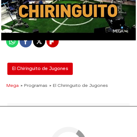
El Chiringuito
Madrid
Publicado:
09 de junio de 2020, 03:03
Whatsapp
Facebook
X
Flipboard
El Chiringuito de Jugones
Mega
» Programas
» El Chiringuito de Jugones