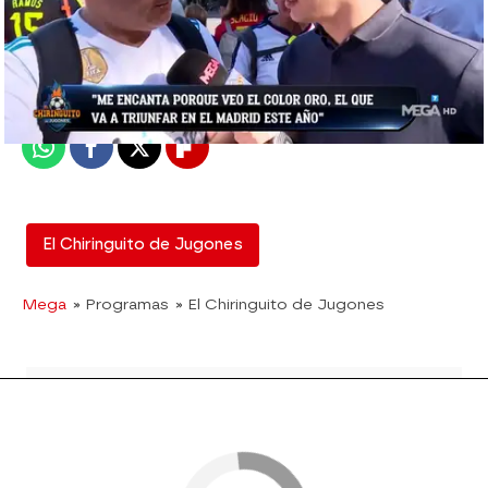
El Chiringuito
Madrid
Publicado:
11 de junio de 2019, 02:47
Whatsapp
Facebook
X
Flipboard
El Chiringuito de Jugones
Mega
» Programas
» El Chiringuito de Jugones