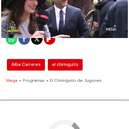
mega
Madrid
Publicado:
12 de febrero de 2018, 13:01
Whatsapp
Facebook
X
Flipboard
Alba Carreres
el chiringuito
Mega
» Programas
» El Chiringuito de Jugones