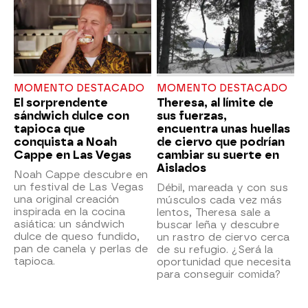
MOMENTO DESTACADO
MOMENTO DESTACADO
El sorprendente
Theresa, al límite de
sándwich dulce con
sus fuerzas,
tapioca que
encuentra unas huellas
conquista a Noah
de ciervo que podrían
Cappe en Las Vegas
cambiar su suerte en
Aislados
Noah Cappe descubre en
un festival de Las Vegas
Débil, mareada y con sus
una original creación
músculos cada vez más
inspirada en la cocina
lentos, Theresa sale a
asiática: un sándwich
buscar leña y descubre
dulce de queso fundido,
un rastro de ciervo cerca
pan de canela y perlas de
de su refugio. ¿Será la
tapioca.
oportunidad que necesita
para conseguir comida?