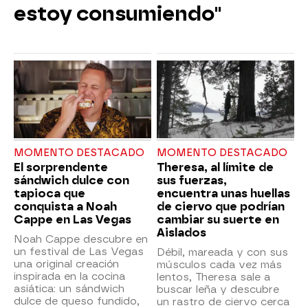
estoy consumiendo"
MOMENTO DESTACADO
MOMENTO DESTACADO
El sorprendente
Theresa, al límite de
sándwich dulce con
sus fuerzas,
tapioca que
encuentra unas huellas
conquista a Noah
de ciervo que podrían
Cappe en Las Vegas
cambiar su suerte en
Aislados
Noah Cappe descubre en
un festival de Las Vegas
Débil, mareada y con sus
una original creación
músculos cada vez más
inspirada en la cocina
lentos, Theresa sale a
asiática: un sándwich
buscar leña y descubre
dulce de queso fundido,
un rastro de ciervo cerca