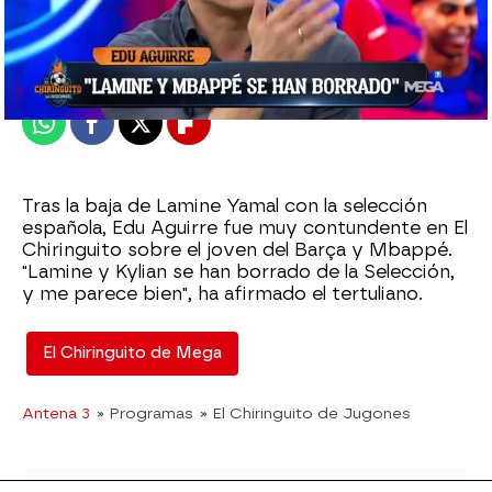
El Chiringuito
Publicado:
15 de octubre de 2024, 01:38
Whatsapp
Facebook
X
Flipboard
Tras la baja de Lamine Yamal con la selección
española, Edu Aguirre fue muy contundente en El
Chiringuito sobre el joven del Barça y Mbappé.
"Lamine y Kylian se han borrado de la Selección,
y me parece bien", ha afirmado el tertuliano.
El Chiringuito de Mega
Antena 3
» Programas
» El Chiringuito de Jugones