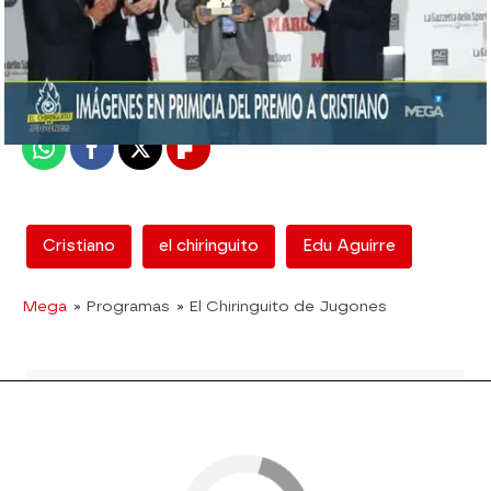
mega
Madrid
Publicado:
12 de febrero de 2018, 12:54
Whatsapp
Facebook
X
Flipboard
Cristiano
el chiringuito
Edu Aguirre
Mega
» Programas
» El Chiringuito de Jugones