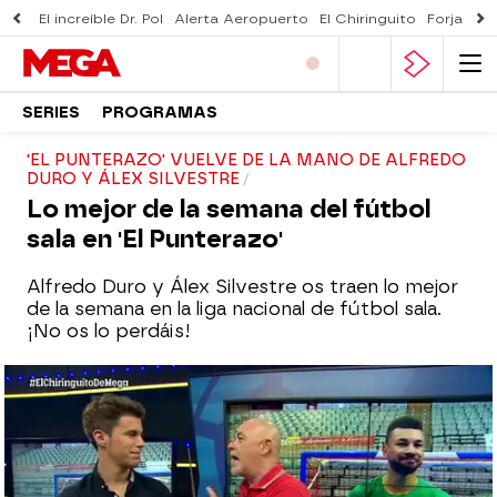
El increíble Dr. Pol
Alerta Aeropuerto
El Chiringuito
Forjado 
SERIES
PROGRAMAS
'EL PUNTERAZO' VUELVE DE LA MANO DE ALFREDO
DURO Y ÁLEX SILVESTRE
Lo mejor de la semana del fútbol
sala en 'El Punterazo'
Alfredo Duro y Álex Silvestre os traen lo mejor
de la semana en la liga nacional de fútbol sala.
¡No os lo perdáis!