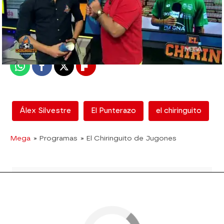
mega
Madrid
Publicado:
27 de septiembre de 2017, 02:46
Whatsapp
Facebook
X
Flipboard
Álex Silvestre
El Punterazo
el chiringuito
Mega
» Programas
» El Chiringuito de Jugones