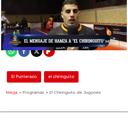
mega
Madrid
Publicado:
16 de febrero de 2018, 16:19
Whatsapp
Facebook
X
Flipboard
El Punterazo
el chiringuito
Mega
» Programas
» El Chiringuito de Jugones