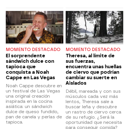
MOMENTO DESTACADO
MOMENTO DESTACADO
El sorprendente
Theresa, al límite de
sándwich dulce con
sus fuerzas,
tapioca que
encuentra unas huellas
conquista a Noah
de ciervo que podrían
Cappe en Las Vegas
cambiar su suerte en
Aislados
Noah Cappe descubre en
un festival de Las Vegas
Débil, mareada y con sus
una original creación
músculos cada vez más
inspirada en la cocina
lentos, Theresa sale a
asiática: un sándwich
buscar leña y descubre
dulce de queso fundido,
un rastro de ciervo cerca
pan de canela y perlas de
de su refugio. ¿Será la
tapioca.
oportunidad que necesita
para conseguir comida?