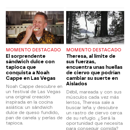
MOMENTO DESTACADO
MOMENTO DESTACADO
El sorprendente
Theresa, al límite de
sándwich dulce con
sus fuerzas,
tapioca que
encuentra unas huellas
conquista a Noah
de ciervo que podrían
Cappe en Las Vegas
cambiar su suerte en
Aislados
Noah Cappe descubre en
un festival de Las Vegas
Débil, mareada y con sus
una original creación
músculos cada vez más
inspirada en la cocina
lentos, Theresa sale a
asiática: un sándwich
buscar leña y descubre
dulce de queso fundido,
un rastro de ciervo cerca
pan de canela y perlas de
de su refugio. ¿Será la
tapioca.
oportunidad que necesita
para conseguir comida?