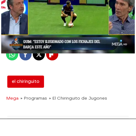
mega
Madrid
Publicado:
13 de agosto de 2018, 02:53
Whatsapp
Facebook
X
Flipboard
el chiringuito
Mega
» Programas
» El Chiringuito de Jugones