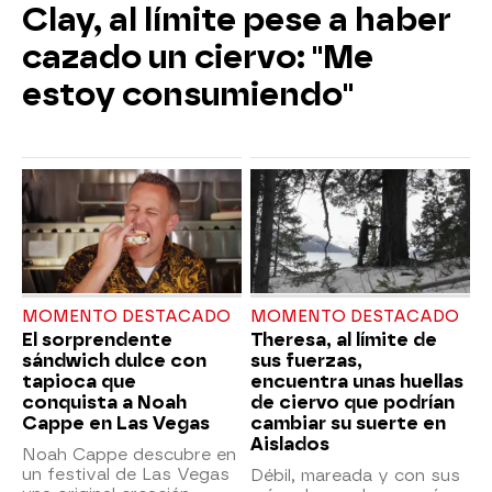
Clay, al límite pese a haber
cazado un ciervo: "Me
estoy consumiendo"
MOMENTO DESTACADO
MOMENTO DESTACADO
El sorprendente
Theresa, al límite de
sándwich dulce con
sus fuerzas,
tapioca que
encuentra unas huellas
conquista a Noah
de ciervo que podrían
Cappe en Las Vegas
cambiar su suerte en
Aislados
Noah Cappe descubre en
un festival de Las Vegas
Débil, mareada y con sus