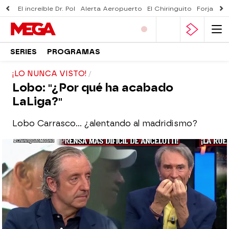
El increíble Dr. Pol
Alerta Aeropuerto
El Chiringuito
Forjado 
SERIES
PROGRAMAS
¡LO NUNCA VISTO!
Lobo: "¿Por qué ha acabado
LaLiga?"
Lobo Carrasco... ¿alentando al madridismo?
El Chiringuito