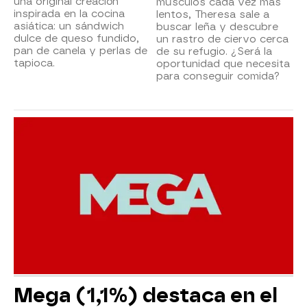
una original creación
músculos cada vez más
inspirada en la cocina
lentos, Theresa sale a
asiática: un sándwich
buscar leña y descubre
dulce de queso fundido,
un rastro de ciervo cerca
pan de canela y perlas de
de su refugio. ¿Será la
tapioca.
oportunidad que necesita
para conseguir comida?
Mega (1,1%) destaca en el