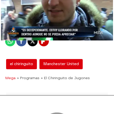
mega
Madrid
Publicado:
14 de marzo de 2018, 02:14
Whatsapp
Facebook
X
Flipboard
el chiringuito
Manchester United
Mega
» Programas
» El Chiringuito de Jugones