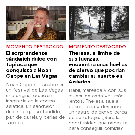
MOMENTO DESTACADO
MOMENTO DESTACADO
El sorprendente
Theresa, al límite de
sándwich dulce con
sus fuerzas,
tapioca que
encuentra unas huellas
conquista a Noah
de ciervo que podrían
Cappe en Las Vegas
cambiar su suerte en
Aislados
Noah Cappe descubre en
un festival de Las Vegas
Débil, mareada y con sus
una original creación
músculos cada vez más
inspirada en la cocina
lentos, Theresa sale a
asiática: un sándwich
buscar leña y descubre
dulce de queso fundido,
un rastro de ciervo cerca
pan de canela y perlas de
de su refugio. ¿Será la
tapioca.
oportunidad que necesita
para conseguir comida?