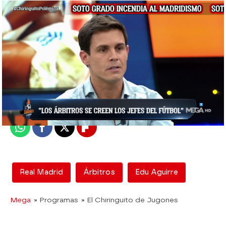
El Chiringuito
Madrid
Publicado:
29 de octubre de 2021, 01:51
Whatsapp
Facebook
X
Flipboard
Real Madrid
Árbitros
Edu Aguirre
Mega
» Programas
» El Chiringuito de Jugones