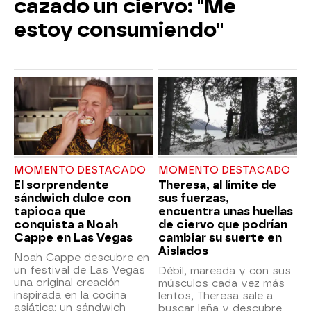
cazado un ciervo: "Me
estoy consumiendo"
MOMENTO DESTACADO
MOMENTO DESTACADO
El sorprendente
Theresa, al límite de
sándwich dulce con
sus fuerzas,
tapioca que
encuentra unas huellas
conquista a Noah
de ciervo que podrían
Cappe en Las Vegas
cambiar su suerte en
Aislados
Noah Cappe descubre en
un festival de Las Vegas
Débil, mareada y con sus
una original creación
músculos cada vez más
inspirada en la cocina
lentos, Theresa sale a
asiática: un sándwich
buscar leña y descubre