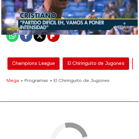
mega
Madrid
Publicado:
08 de junio de 2018, 17:58
Whatsapp
Facebook
X
Flipboard
Champions League
El Chiringuito de Jugones
Mega
» Programas
» El Chiringuito de Jugones