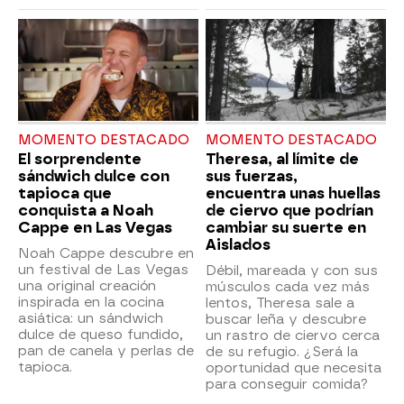
MOMENTO DESTACADO
MOMENTO DESTACADO
El sorprendente
Theresa, al límite de
sándwich dulce con
sus fuerzas,
tapioca que
encuentra unas huellas
conquista a Noah
de ciervo que podrían
Cappe en Las Vegas
cambiar su suerte en
Aislados
Noah Cappe descubre en
un festival de Las Vegas
Débil, mareada y con sus
una original creación
músculos cada vez más
inspirada en la cocina
lentos, Theresa sale a
asiática: un sándwich
buscar leña y descubre
dulce de queso fundido,
un rastro de ciervo cerca
pan de canela y perlas de
de su refugio. ¿Será la
tapioca.
oportunidad que necesita
para conseguir comida?