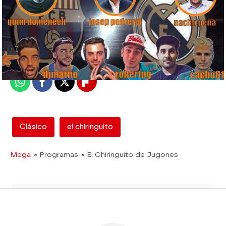
mega
Madrid
Publicado:
14 de febrero de 2018, 18:01
Whatsapp
Facebook
X
Flipboard
Clásico
el chiringuito
Mega
» Programas
» El Chiringuito de Jugones