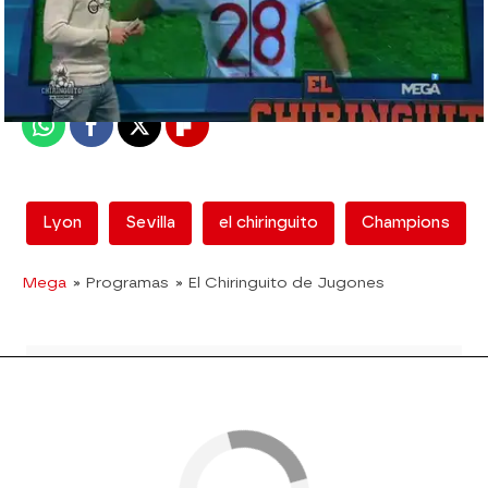
mega
Madrid
Publicado:
08 de junio de 2018, 17:26
Whatsapp
Facebook
X
Flipboard
Lyon
Sevilla
el chiringuito
Champions
Mega
» Programas
» El Chiringuito de Jugones