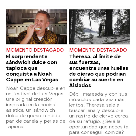
MOMENTO DESTACADO
MOMENTO DESTACADO
El sorprendente
Theresa, al límite de
sándwich dulce con
sus fuerzas,
tapioca que
encuentra unas huellas
conquista a Noah
de ciervo que podrían
Cappe en Las Vegas
cambiar su suerte en
Aislados
Noah Cappe descubre en
un festival de Las Vegas
Débil, mareada y con sus
una original creación
músculos cada vez más
inspirada en la cocina
lentos, Theresa sale a
asiática: un sándwich
buscar leña y descubre
dulce de queso fundido,
un rastro de ciervo cerca
pan de canela y perlas de
de su refugio. ¿Será la
tapioca.
oportunidad que necesita
para conseguir comida?