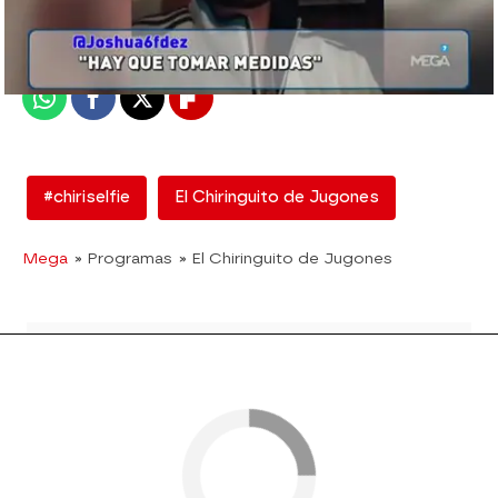
madrid
Publicado:
12 de febrero de 2018, 12:56
Whatsapp
Facebook
X
Flipboard
#chiriselfie
El Chiringuito de Jugones
Mega
» Programas
» El Chiringuito de Jugones