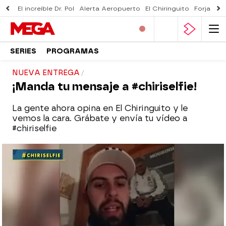
El increíble Dr. Pol
Alerta Aeropuerto
El Chiringuito
Forjado 
SERIES
PROGRAMAS
NUEVA ENTREGA
¡Manda tu mensaje a #chiriselfie!
La gente ahora opina en El Chiringuito y le
vemos la cara. Grábate y envía tu vídeo a
#chiriselfie
mega