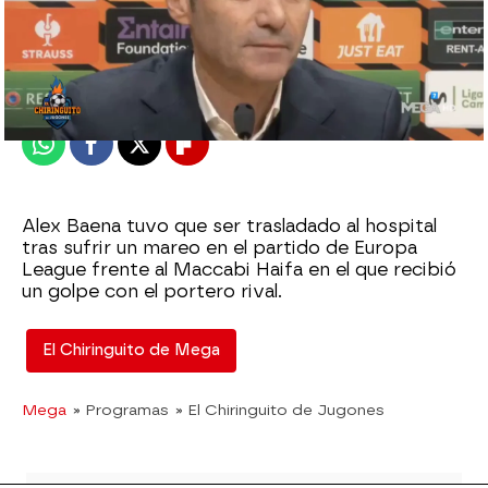
El Chiringuito
Publicado:
07 de diciembre de 2023, 01:12
Whatsapp
Facebook
X
Flipboard
Alex Baena tuvo que ser trasladado al hospital
tras sufrir un mareo en el partido de Europa
League frente al Maccabi Haifa en el que recibió
un golpe con el portero rival.
El Chiringuito de Mega
Mega
» Programas
» El Chiringuito de Jugones