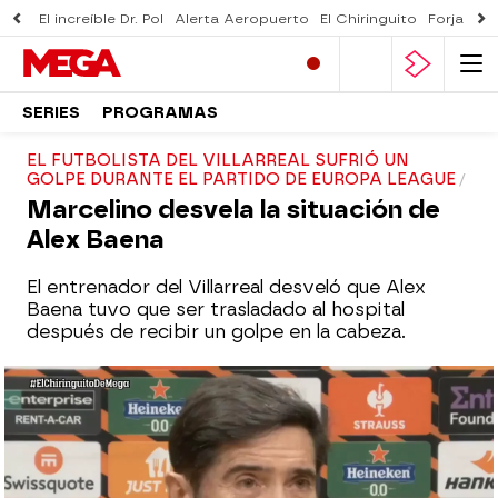
El increíble Dr. Pol
Alerta Aeropuerto
El Chiringuito
Forjado 
SERIES
PROGRAMAS
EL FUTBOLISTA DEL VILLARREAL SUFRIÓ UN
GOLPE DURANTE EL PARTIDO DE EUROPA LEAGUE
Marcelino desvela la situación de
Alex Baena
El entrenador del Villarreal desveló que Alex
Baena tuvo que ser trasladado al hospital
después de recibir un golpe en la cabeza.