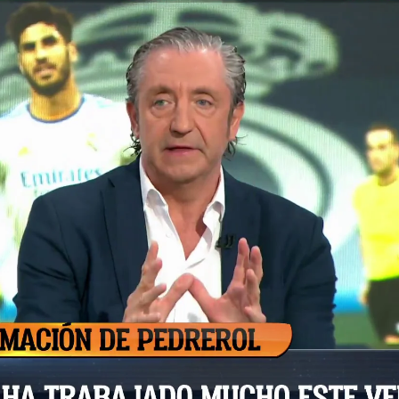
Whatsapp
Facebook
X
Flipboa
:10
arco Asensio