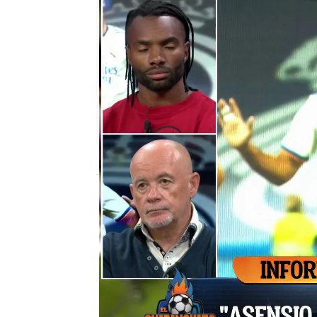
El Chiringuito
Madrid
Publicado:
23 de septiembre de 2021, 02
Josep Pedrerol
Real Madrid
M