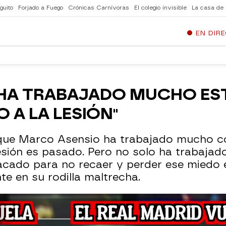
guito
Forjado a Fuego
Crónicas Carnívoras
El colegio invisible
La casa de
EN DIR
 HA TRABAJADO MUCHO ES
 A LA LESIÓN"
que Marco Asensio ha trabajado mucho co
esión es pasado. Pero no solo ha trabajad
cado para no recaer y perder ese miedo 
e en su rodilla maltrecha.