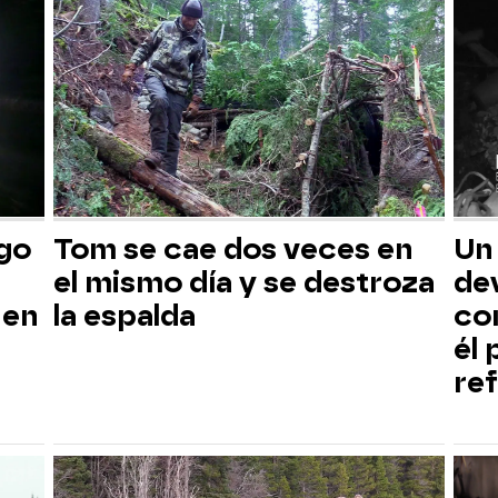
sgo
Tom se cae dos veces en
Un
el mismo día y se destroza
dev
 en
la espalda
co
él
ref