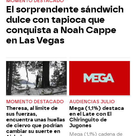
MOMENTO DESTACADO
El sorprendente sándwich
dulce con tapioca que
conquista a Noah Cappe
en Las Vegas
MOMENTO DESTACADO
AUDIENCIAS JULIO
Theresa, al límite de
Mega (1,1%) destaca
sus fuerzas,
en el Late con El
encuentra unas huellas
Chiringuito de
de ciervo que podrían
Jugones
cambiar su suerte en
Mega (1,1%) cadena de