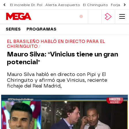
El increíble Dr. Pol
Alerta Aeropuerto
El Chiringuito
Forjado 
SERIES
PROGRAMAS
EL BRASILEÑO HABLÓ EN DIRECTO PARA EL
CHIRINGUITO
Mauro Silva: "Vinicius tiene un gran
potencial"
Mauro Silva habló en directo con Pipi y El
Chiringuito y afirmó que Vinicius, reciente
fichaje del Real Madrid,