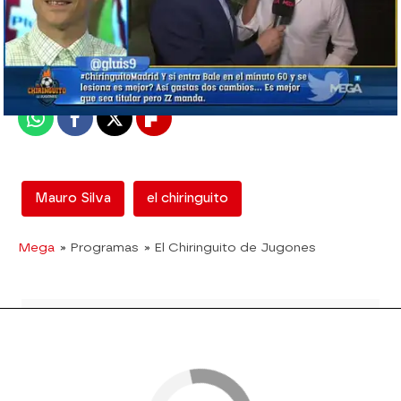
mega
Madrid
Publicado:
08 de junio de 2018, 16:53
Whatsapp
Facebook
X
Flipboard
Mauro Silva
el chiringuito
Mega
» Programas
» El Chiringuito de Jugones