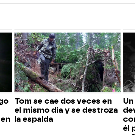
sgo
Tom se cae dos veces en
Un
el mismo día y se destroza
dev
 en
la espalda
co
él