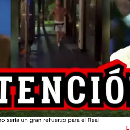
Whatsapp
Facebook
X
Flipboa
28
el último encuentro de Liga ante el
fensa del Madrid 'entre algodones',
 de la zaga madridista.
le vuelta de Sergio Ramos lleva
les varios días. Alfredo Duro es uno
vuelta del camero, el tertuliano cree
no sería un gran refuerzo para el Real
L