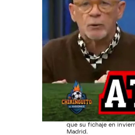
El Chiringuito
Publicado:
14 de noviembre de 2024, 01:
La lesión de Militao en 
Osasuna ha dejado la de
concretamente el centro
Ante tal crisis, la posib
rondando las redes socia
de los defensores de la 
que su fichaje en invier
Madrid.