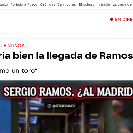
guito
Forjado a Fuego
Crónicas Carnívoras
El colegio invisible
La casa de
EN DIR
QUE NUNCA
ía bien la llegada de Ramos
mo un toro"