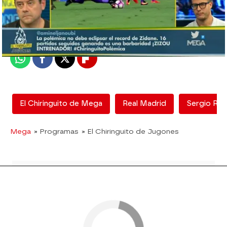
mega
Madrid
Publicado:
12 de febrero de 2018, 13:00
Whatsapp
Facebook
X
Flipboard
El Chiringuito de Mega
Real Madrid
Sergio Ra
Mega
» Programas
» El Chiringuito de Jugones