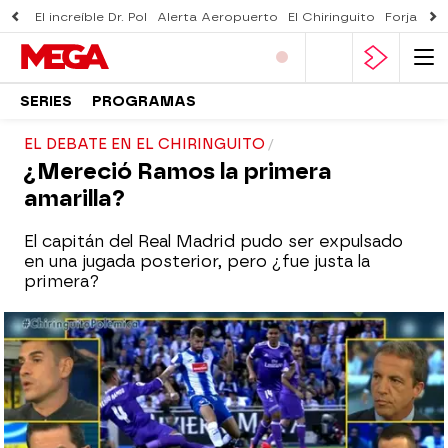
El increíble Dr. Pol
Alerta Aeropuerto
El Chiringuito
Forjado 
SERIES
PROGRAMAS
EL DEBATE EN EL CHIRINGUITO
¿Mereció Ramos la primera
amarilla?
El capitán del Real Madrid pudo ser expulsado
en una jugada posterior, pero ¿fue justa la
primera?