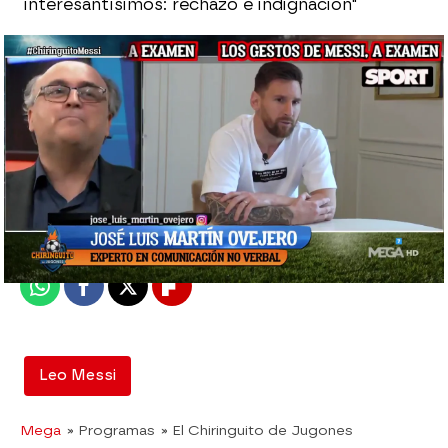
interesantísimos: rechazo e indignación"
El Chiringuito
Madrid
Publicado:
02 de noviembre de 2021, 03:01
Whatsapp
Facebook
X
Flipboard
Leo Messi
Mega
» Programas
» El Chiringuito de Jugones