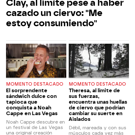
Clay, al límite pese a haber
cazado un ciervo: "Me
estoy consumiendo"
MOMENTO DESTACADO
MOMENTO DESTACADO
El sorprendente
Theresa, al límite de
sándwich dulce con
sus fuerzas,
tapioca que
encuentra unas huellas
conquista a Noah
de ciervo que podrían
Cappe en Las Vegas
cambiar su suerte en
Aislados
Noah Cappe descubre en
un festival de Las Vegas
Débil, mareada y con sus
una original creación
músculos cada vez más